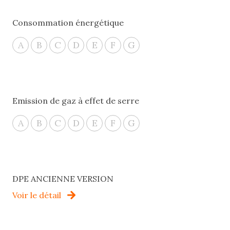
Consommation énergétique
A
B
C
D
E
F
G
Emission de gaz à effet de serre
A
B
C
D
E
F
G
DPE ANCIENNE VERSION
Voir le détail