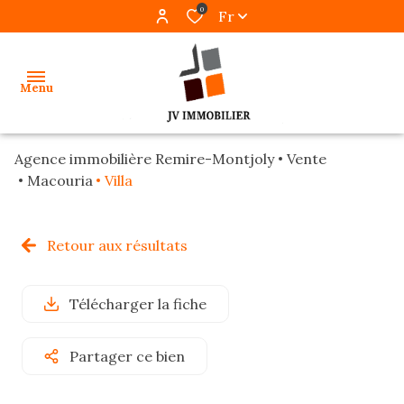
0
Fr
Menu
Agence immobilière Remire-Montjoly
Vente
accueil
Macouria
Villa
ventes
Retour aux résultats
locations
gestion
Télécharger la fiche
programmes
Partager ce bien
neufs
alerte