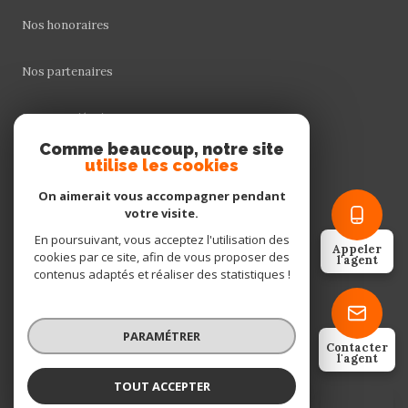
Nos honoraires
Nos partenaires
Mentions légales
Comme beaucoup, notre site
utilise les cookies
Admin
On aimerait vous accompagner pendant
Politique RGPD
votre visite.
En poursuivant, vous acceptez l'utilisation des
Appeler
cookies par ce site, afin de vous proposer des
Cookies
l'agent
contenus adaptés et réaliser des statistiques !
© 2026 | Tous droits réservés
PARAMÉTRER
Contacter
l'agent
Réalisé par
TOUT ACCEPTER
MARIE VIGNES