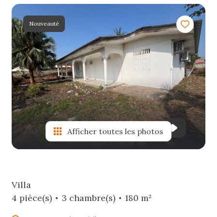
e-
mail
Nouveauté
estimation
contact
Afficher toutes les photos
Villa
4 pièce(s)
3 chambre(s)
180 m²