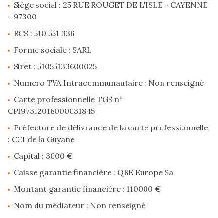
Siège social : 25 RUE ROUGET DE L'ISLE - CAYENNE
e-
- 97300
mail
RCS : 510 551 336
estimation
Forme sociale : SARL
Siret : 51055133600025
contact
Numero TVA Intracommunautaire : Non renseigné
Carte professionnelle TGS n°
CPI97312018000031845
Préfecture de délivrance de la carte professionnelle
: CCI de la Guyane
Capital : 3000 €
Caisse garantie financière : QBE Europe Sa
Montant garantie financière : 110000 €
Nom du médiateur : Non renseigné