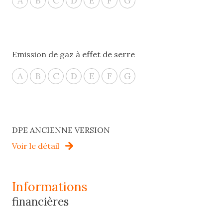
A
B
C
D
E
F
G
Emission de gaz à effet de serre
A
B
C
D
E
F
G
DPE ANCIENNE VERSION
Voir le détail
informations
financières