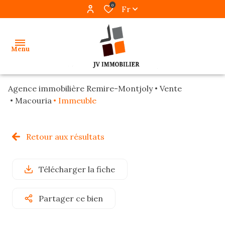
0
Fr
Menu
Agence immobilière Remire-Montjoly
Vente
accueil
Macouria
Immeuble
ventes
Retour aux résultats
locations
gestion
Télécharger la fiche
programmes
Partager ce bien
neufs
alerte