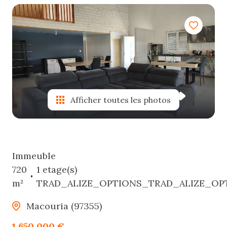
e-
mail
estimation
contact
Afficher toutes les photos
Immeuble
720
1 etage(s)
m²
TRAD_ALIZE_OPTIONS_TRAD_ALIZE_OP
Macouria (97355)
1 650 000 €