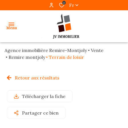
0
Fr
Menu
Agence immobilière Remire-Montjoly
Vente
accueil
Remire montjoly
Terrain de loisir
ventes
Retour aux résultats
locations
gestion
Télécharger la fiche
programmes
Partager ce bien
neufs
alerte