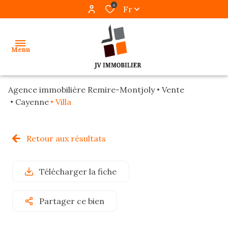
0
Fr
Menu
Agence immobilière Remire-Montjoly
Vente
accueil
Cayenne
Villa
ventes
Retour aux résultats
locations
gestion
Télécharger la fiche
programmes
Partager ce bien
neufs
alerte