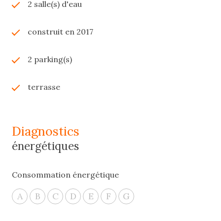
2 salle(s) d'eau
construit en 2017
2 parking(s)
terrasse
diagnostics
énergétiques
Consommation énergétique
A
B
C
D
E
F
G