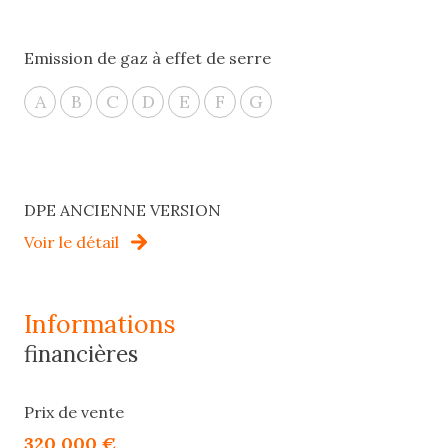
Emission de gaz à effet de serre
A
B
C
D
E
F
G
DPE ANCIENNE VERSION
Voir le détail
informations
financières
Prix de vente
320 000 €