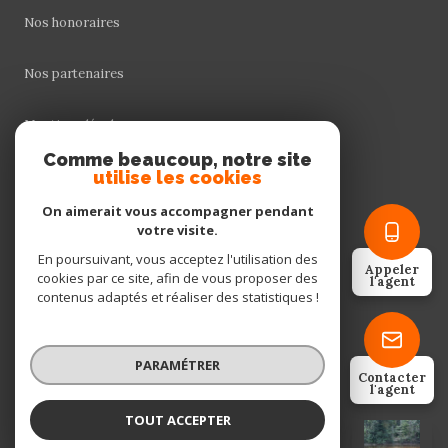
Nos honoraires
Nos partenaires
Mentions légales
Comme beaucoup, notre site
utilise les cookies
Admin
On aimerait vous accompagner pendant
Politique RGPD
votre visite.
En poursuivant, vous acceptez l'utilisation des
Appeler
cookies par ce site, afin de vous proposer des
Cookies
l'agent
contenus adaptés et réaliser des statistiques !
© 2026 | Tous droits réservés
PARAMÉTRER
Contacter
l'agent
Réalisé par
TOUT ACCEPTER
VALENTIN BRION