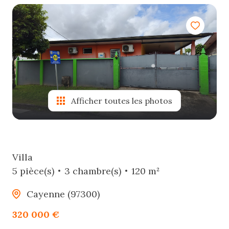
e-
mail
estimation
contact
Afficher toutes les photos
Villa
5 pièce(s)
3 chambre(s)
120 m²
Cayenne (97300)
320 000 €