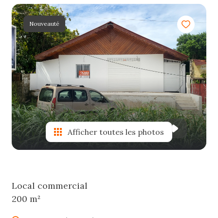
e-
mail
Nouveauté
estimation
contact
Afficher toutes les photos
Local commercial
200 m²