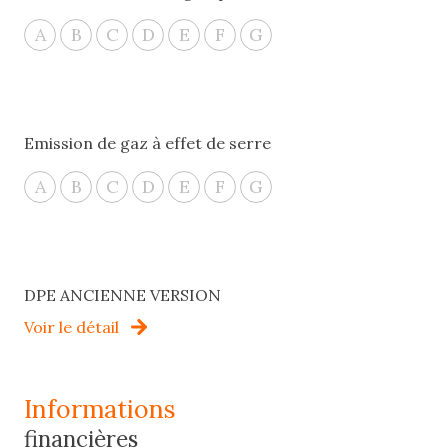
A
B
C
D
E
F
G
Emission de gaz à effet de serre
A
B
C
D
E
F
G
DPE ANCIENNE VERSION
Voir le détail
informations
financières