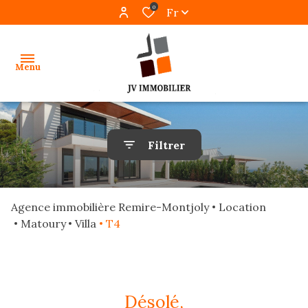
0
Fr
Menu
accueil
Filtrer
ventes
locations
Agence immobilière Remire-Montjoly
Location
gestion
Matoury
Villa
T4
programmes
neufs
désolé,
alerte