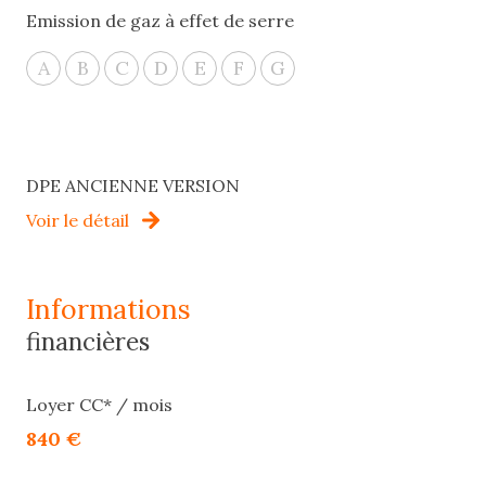
Emission de gaz à effet de serre
A
B
C
D
E
F
G
DPE ANCIENNE VERSION
Voir le détail
informations
financières
Loyer CC* / mois
840 €