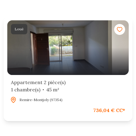
Loué
Appartement 2 pièce(s)
1 chambre(s)
45 m²
Remire-Montjoly (97354)
736,04 € CC*