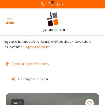
0
Fr
Menu
Agence immobilière Remire-Montjoly
Location
accueil
Cayenne
Appartement
ventes
Retour aux résultats
locations
gestion
Partager ce bien
programmes
neufs
alerte
Loué