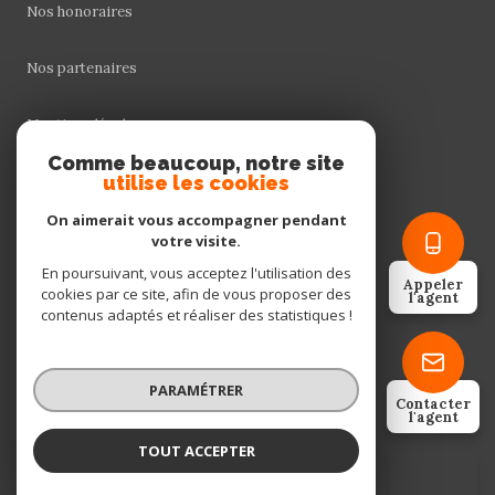
Nos honoraires
Nos partenaires
Mentions légales
Comme beaucoup, notre site
utilise les cookies
Admin
On aimerait vous accompagner pendant
Politique RGPD
votre visite.
En poursuivant, vous acceptez l'utilisation des
Appeler
cookies par ce site, afin de vous proposer des
Cookies
l'agent
contenus adaptés et réaliser des statistiques !
© 2026 | Tous droits réservés
PARAMÉTRER
Contacter
l'agent
Réalisé par
TOUT ACCEPTER
MARIE VIGNES
Négociatrice