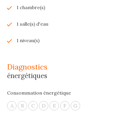
1 chambre(s)
1 salle(s) d'eau
1 niveau(x)
diagnostics
énergétiques
Consommation énergétique
A
B
C
D
E
F
G